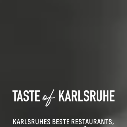
KARLSRUHES BESTE RESTAURANTS,